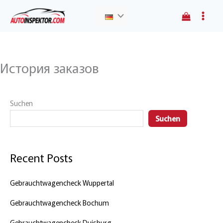
Zum
Main
Menü
Inhalt
Menu
springen
umschalten
История заказов
Suchen
Suchen
Recent Posts
Gebrauchtwagencheck Wuppertal
Gebrauchtwagencheck Bochum
Gebrauchtwagencheck Duisburg