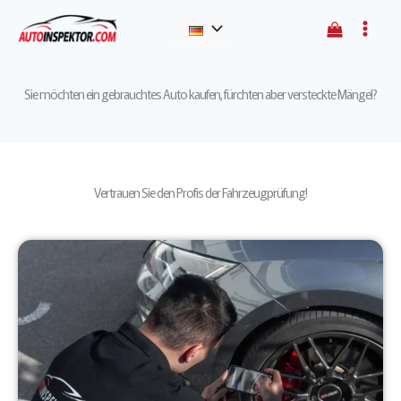
Zum
Main
Menü
Inhalt
Menu
springen
umschalten
Sie möchten ein gebrauchtes Auto kaufen, fürchten aber versteckte Mängel?
Vertrauen Sie den Profis der Fahrzeugprüfung!