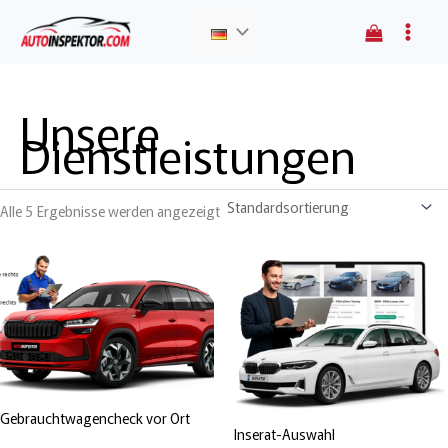
Zum
Main
Menü
Inhalt
Menu
springen
umschalten
Unsere
Dienstleistungen
Alle 5 Ergebnisse werden angezeigt
Gebrauchtwagencheck vor Ort
Inserat-Auswahl